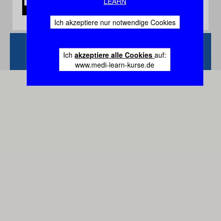
LEARN
Ich akzeptiere nur notwendige Cookies
Zurück
Vertrag
Ich
akzeptiere alle Cookies
auf:
widerrufen
www.medi-learn-kurse.de