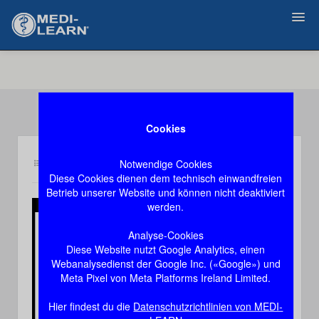
Zurück
Cookies
Notwendige Cookies
Inhalt an4
Demozugang, das Video stoppt nach 60 Sekunden
Diese Cookies dienen dem technisch einwandfreien
Betrieb unserer Website und können nicht deaktiviert
werden.
Play
Analyse-Cookies
Diese Website nutzt Google Analytics, einen
Video
Webanalysedienst der Google Inc. («Google») und
Meta Pixel von Meta Platforms Ireland Limited.
Hier findest du die
Datenschutzrichtlinien von MEDI-