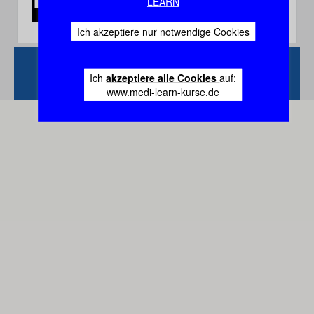
LEARN
Ich akzeptiere nur notwendige Cookies
Zurück
Vertrag
Ich
akzeptiere alle Cookies
auf:
widerrufen
www.medi-learn-kurse.de