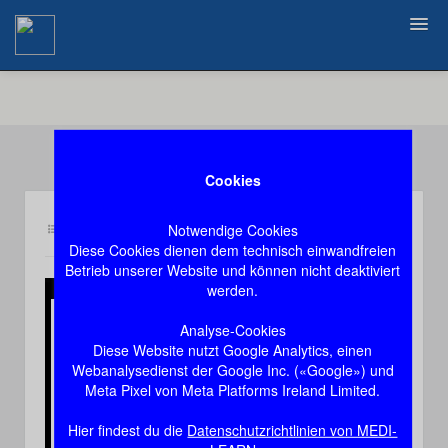
Zurück
Cookies
Notwendige Cookies
Inhalt bc1
Demozugang, das Video stoppt nach 60 Sekunden
Diese Cookies dienen dem technisch einwandfreien
Betrieb unserer Website und können nicht deaktiviert
werden.
Play
Analyse-Cookies
Diese Website nutzt Google Analytics, einen
Video
Webanalysedienst der Google Inc. («Google») und
Meta Pixel von Meta Platforms Ireland Limited.
Hier findest du die
Datenschutzrichtlinien von MEDI-