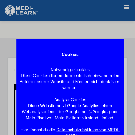
Zurück
Cookies
Notwendige Cookies
Inhalt bc6
Demozugang, das Video stoppt nach 60 Sekunden
Diese Cookies dienen dem technisch einwandfreien
Betrieb unserer Website und können nicht deaktiviert
werden.
Play
Analyse-Cookies
Diese Website nutzt Google Analytics, einen
Video
Webanalysedienst der Google Inc. («Google») und
Meta Pixel von Meta Platforms Ireland Limited.
Hier findest du die
Datenschutzrichtlinien von MEDI-