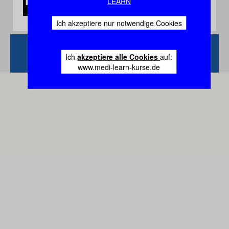
LEARN
Ich akzeptiere nur notwendige Cookies
Zurück
Vertrag
Ich
akzeptiere alle Cookies
auf:
widerrufen
www.medi-learn-kurse.de