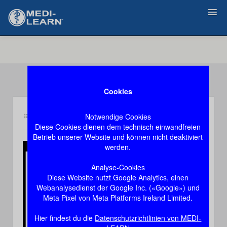
Zurück
Cookies
Notwendige Cookies
Inhalt bc6
Demozugang, das Video stoppt nach 60 Sekunden
Diese Cookies dienen dem technisch einwandfreien
Betrieb unserer Website und können nicht deaktiviert
werden.
Play
Analyse-Cookies
Diese Website nutzt Google Analytics, einen
Video
Webanalysedienst der Google Inc. («Google») und
Meta Pixel von Meta Platforms Ireland Limited.
Hier findest du die
Datenschutzrichtlinien von MEDI-