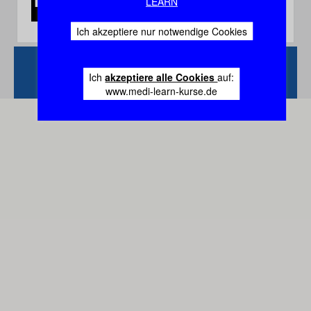
LEARN
Ich akzeptiere nur notwendige Cookies
Zurück
Vertrag
Ich
akzeptiere alle Cookies
auf:
widerrufen
www.medi-learn-kurse.de