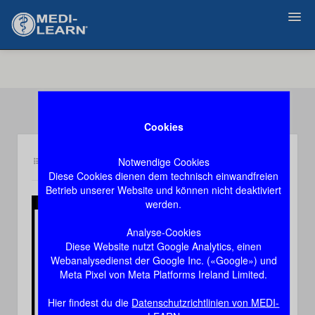
Zurück
Cookies
Notwendige Cookies
Inhalt bio2
Demozugang, das Video stoppt nach 60 Sekunden
Diese Cookies dienen dem technisch einwandfreien
Betrieb unserer Website und können nicht deaktiviert
werden.
Play
Analyse-Cookies
Diese Website nutzt Google Analytics, einen
Video
Webanalysedienst der Google Inc. («Google») und
Meta Pixel von Meta Platforms Ireland Limited.
Hier findest du die
Datenschutzrichtlinien von MEDI-