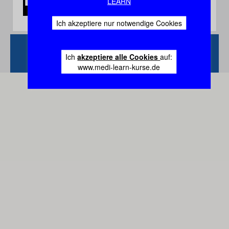
LEARN
Ich akzeptiere nur notwendige Cookies
Zurück
Vertrag
Ich
akzeptiere alle Cookies
auf:
widerrufen
www.medi-learn-kurse.de