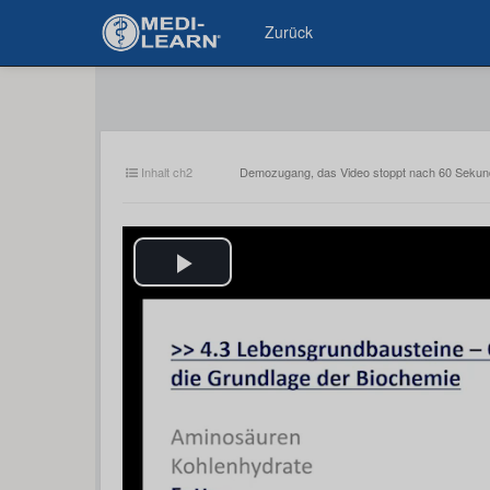
Zurück
Inhalt ch2
Demozugang, das Video stoppt nach 60 Seku
Play
Video