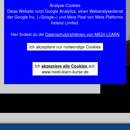
Analyse-Cookies
Diese Website nutzt Google Analytics, einen Webanalysedienst
der Google Inc. («Google») und Meta Pixel von Meta Platforms
Ireland Limited.
Hier findest du die
Datenschutzrichtlinien von MEDI-LEARN
Ich akzeptiere nur notwendige Cookies
Ich
akzeptiere alle Cookies
auf:
www.medi-learn-kurse.de