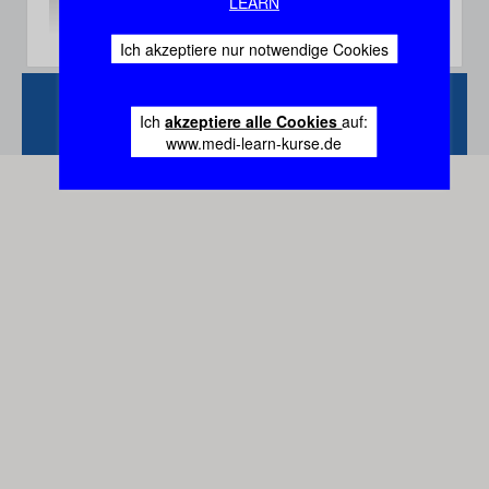
LEARN
Ich akzeptiere nur notwendige Cookies
Zurück
Vertrag
Ich
akzeptiere alle Cookies
auf:
widerrufen
www.medi-learn-kurse.de