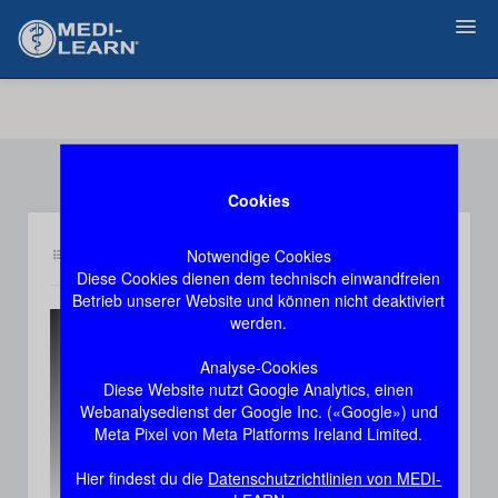
Zurück
Cookies
Notwendige Cookies
Inhalt cm3
Demozugang, das Video stoppt nach 60 Sekunden
Diese Cookies dienen dem technisch einwandfreien
Betrieb unserer Website und können nicht deaktiviert
werden.
This
The media could not be loaded, either because
is
Analyse-Cookies
the server or network failed or because the
a
Diese Website nutzt Google Analytics, einen
format is not supported.
modal
Webanalysedienst der Google Inc. («Google») und
window.
Meta Pixel von Meta Platforms Ireland Limited.
Hier findest du die
Datenschutzrichtlinien von MEDI-