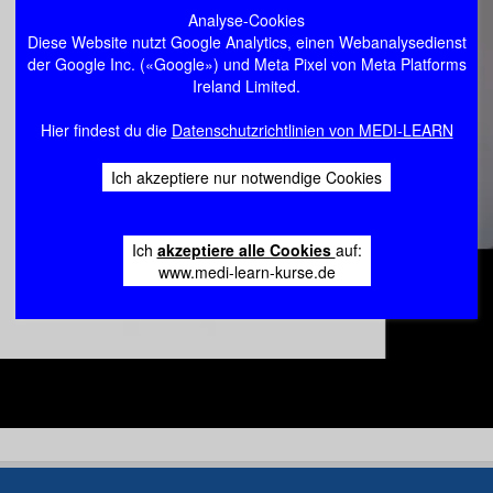
Analyse-Cookies
Diese Website nutzt Google Analytics, einen Webanalysedienst
der Google Inc. («Google») und Meta Pixel von Meta Platforms
Ireland Limited.
Hier findest du die
Datenschutzrichtlinien von MEDI-LEARN
Ich akzeptiere nur notwendige Cookies
Ich
akzeptiere alle Cookies
auf:
www.medi-learn-kurse.de