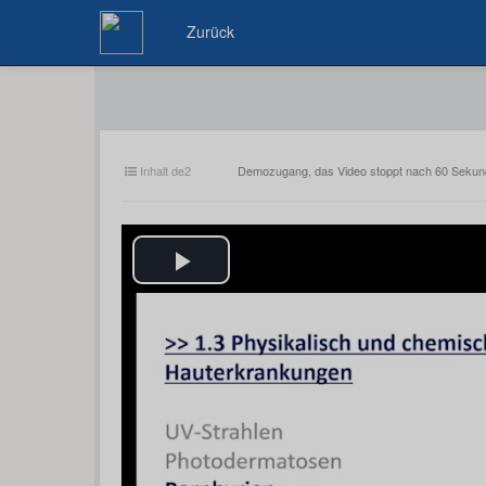
Zurück
Inhalt de2
Demozugang, das Video stoppt nach 60 Seku
Play
Video