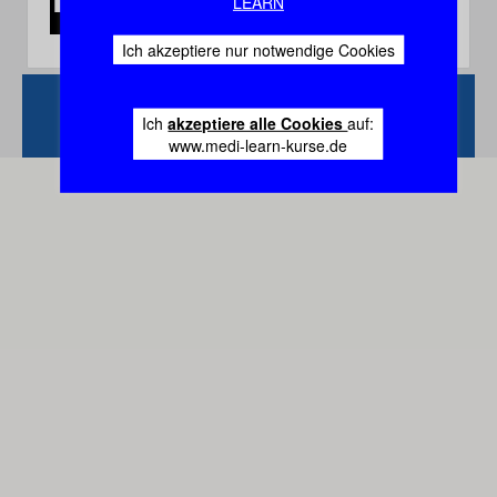
LEARN
Ich akzeptiere nur notwendige Cookies
Zurück
Vertrag
Ich
akzeptiere alle Cookies
auf:
widerrufen
www.medi-learn-kurse.de