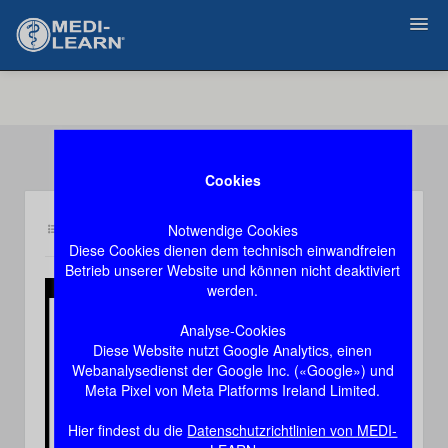
Zurück
Cookies
Notwendige Cookies
Inhalt de2
Demozugang, das Video stoppt nach 60 Sekunden
Diese Cookies dienen dem technisch einwandfreien
Betrieb unserer Website und können nicht deaktiviert
werden.
Play
Analyse-Cookies
Diese Website nutzt Google Analytics, einen
Video
Webanalysedienst der Google Inc. («Google») und
Meta Pixel von Meta Platforms Ireland Limited.
Hier findest du die
Datenschutzrichtlinien von MEDI-