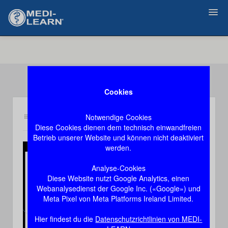
Zurück
Cookies
Notwendige Cookies
Inhalt gy2
Demozugang, das Video stoppt nach 60 Sekunden
Diese Cookies dienen dem technisch einwandfreien
Betrieb unserer Website und können nicht deaktiviert
werden.
Play
Analyse-Cookies
Diese Website nutzt Google Analytics, einen
Video
Webanalysedienst der Google Inc. («Google») und
Meta Pixel von Meta Platforms Ireland Limited.
Hier findest du die
Datenschutzrichtlinien von MEDI-