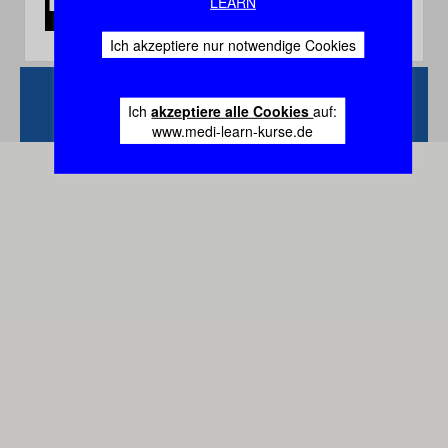
LEARN
Ich akzeptiere nur notwendige Cookies
Zurück
Vertrag
Ich
akzeptiere alle Cookies
auf:
widerrufen
www.medi-learn-kurse.de