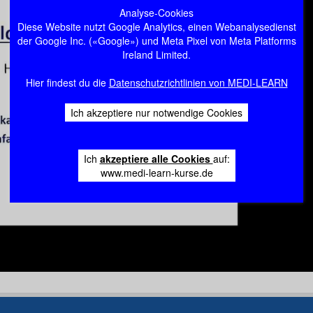
Analyse-Cookies
Diese Website nutzt Google Analytics, einen Webanalysedienst
der Google Inc. («Google») und Meta Pixel von Meta Platforms
Ireland Limited.
Hier findest du die
Datenschutzrichtlinien von MEDI-LEARN
Ich akzeptiere nur notwendige Cookies
Ich
akzeptiere alle Cookies
auf:
www.medi-learn-kurse.de