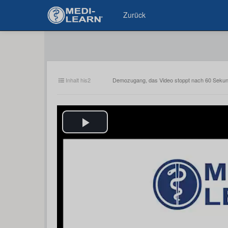
Zurück
Inhalt his2
Demozugang, das Video stoppt nach 60 Seku
Play
Video