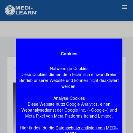
Zurück
Cookies
Notwendige Cookies
Inhalt im6
Demozugang, das Video stoppt nach 60 Sekunden
Diese Cookies dienen dem technisch einwandfreien
Betrieb unserer Website und können nicht deaktiviert
werden.
This
The media could not be loaded, either because
is
Analyse-Cookies
the server or network failed or because the
a
Diese Website nutzt Google Analytics, einen
format is not supported.
modal
Webanalysedienst der Google Inc. («Google») und
window.
Meta Pixel von Meta Platforms Ireland Limited.
Hier findest du die
Datenschutzrichtlinien von MEDI-