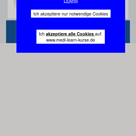
LEARN
Ich akzeptiere nur notwendige Cookies
Zurück
Vertrag
Ich
akzeptiere alle Cookies
auf:
widerrufen
www.medi-learn-kurse.de