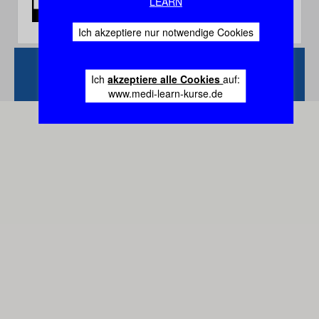
LEARN
Ich akzeptiere nur notwendige Cookies
Zurück
Vertrag
Ich
akzeptiere alle Cookies
auf:
widerrufen
www.medi-learn-kurse.de