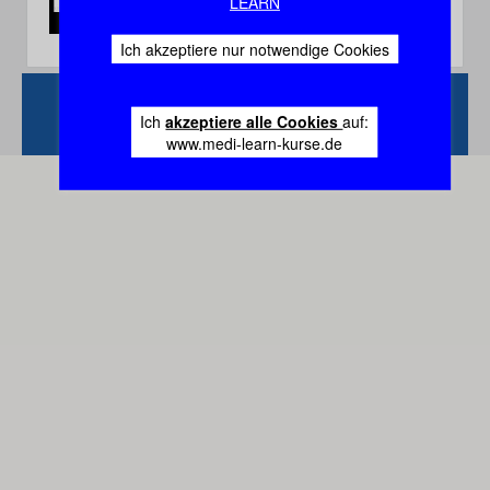
LEARN
Ich akzeptiere nur notwendige Cookies
Zurück
Vertrag
Ich
akzeptiere alle Cookies
auf:
widerrufen
www.medi-learn-kurse.de