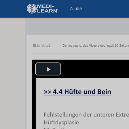
Zurück
Inhalt or2
Demozugang, das Video stoppt nach 60 Sekun
Play
Video