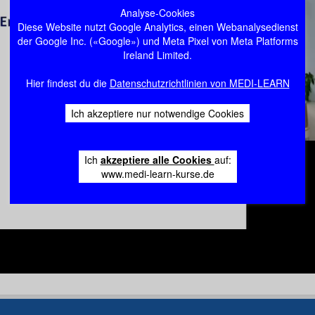
Analyse-Cookies
Diese Website nutzt Google Analytics, einen Webanalysedienst
der Google Inc. («Google») und Meta Pixel von Meta Platforms
Ireland Limited.
Hier findest du die
Datenschutzrichtlinien von MEDI-LEARN
Ich akzeptiere nur notwendige Cookies
Ich
akzeptiere alle Cookies
auf:
www.medi-learn-kurse.de