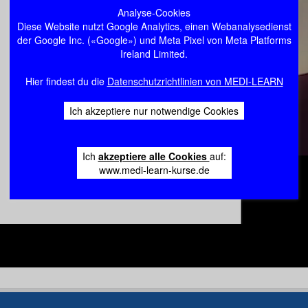
Analyse-Cookies
Diese Website nutzt Google Analytics, einen Webanalysedienst
der Google Inc. («Google») und Meta Pixel von Meta Platforms
Ireland Limited.
Hier findest du die
Datenschutzrichtlinien von MEDI-LEARN
Ich akzeptiere nur notwendige Cookies
Ich
akzeptiere alle Cookies
auf:
www.medi-learn-kurse.de