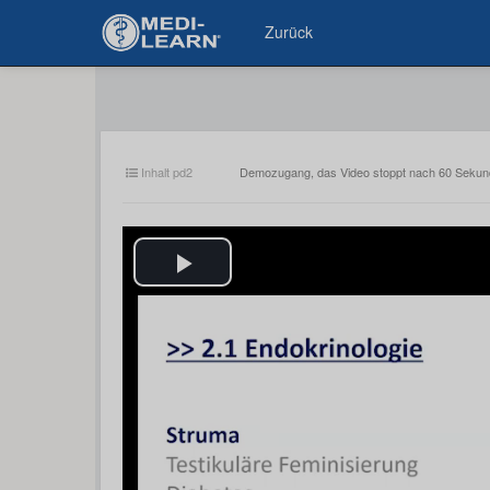
Zurück
Inhalt pd2
Demozugang, das Video stoppt nach 60 Seku
Play
Video