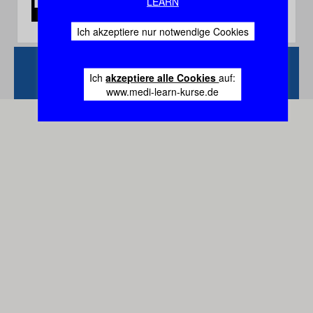
LEARN
Ich akzeptiere nur notwendige Cookies
Zurück
Vertrag
Ich
akzeptiere alle Cookies
auf:
widerrufen
www.medi-learn-kurse.de