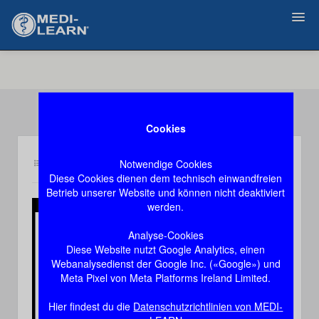
Zurück
Cookies
Notwendige Cookies
Inhalt pd2
Demozugang, das Video stoppt nach 60 Sekunden
Diese Cookies dienen dem technisch einwandfreien
Betrieb unserer Website und können nicht deaktiviert
werden.
Play
Analyse-Cookies
Diese Website nutzt Google Analytics, einen
Video
Webanalysedienst der Google Inc. («Google») und
Meta Pixel von Meta Platforms Ireland Limited.
Hier findest du die
Datenschutzrichtlinien von MEDI-