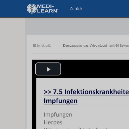
Zurück
Inhalt pd2
Demozugang, das Video stoppt nach 60 Seku
Play
Video