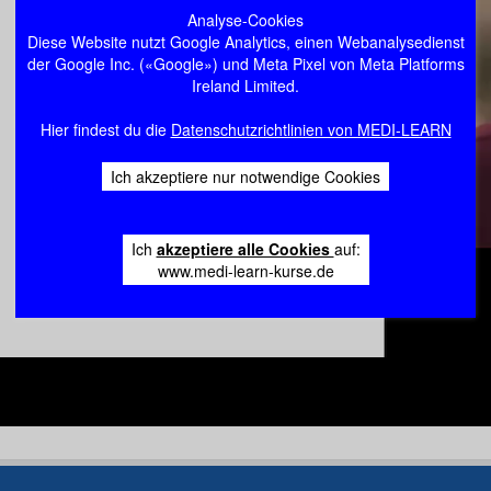
Analyse-Cookies
Diese Website nutzt Google Analytics, einen Webanalysedienst
der Google Inc. («Google») und Meta Pixel von Meta Platforms
Ireland Limited.
Hier findest du die
Datenschutzrichtlinien von MEDI-LEARN
Ich akzeptiere nur notwendige Cookies
Ich
akzeptiere alle Cookies
auf:
www.medi-learn-kurse.de