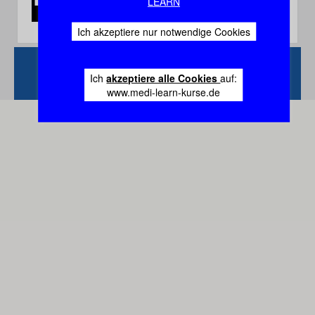
LEARN
Ich akzeptiere nur notwendige Cookies
Zurück
Vertrag
Ich
akzeptiere alle Cookies
auf:
widerrufen
www.medi-learn-kurse.de