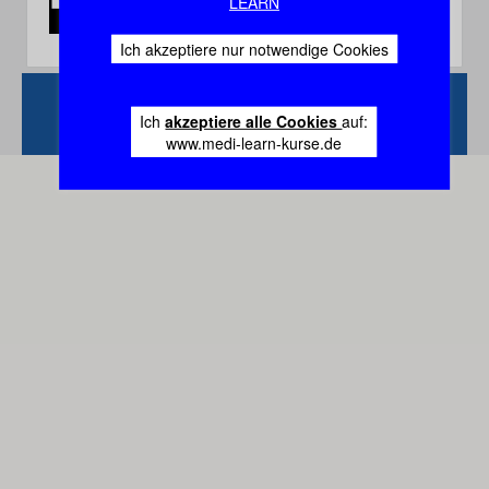
LEARN
Ich akzeptiere nur notwendige Cookies
Zurück
Vertrag
Ich
akzeptiere alle Cookies
auf:
widerrufen
www.medi-learn-kurse.de