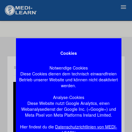
Zurück
Cookies
Notwendige Cookies
Inhalt pk1
Demozugang, das Video stoppt nach 60 Sekunden
Diese Cookies dienen dem technisch einwandfreien
Betrieb unserer Website und können nicht deaktiviert
werden.
Play
Analyse-Cookies
Diese Website nutzt Google Analytics, einen
Video
Webanalysedienst der Google Inc. («Google») und
Meta Pixel von Meta Platforms Ireland Limited.
Hier findest du die
Datenschutzrichtlinien von MEDI-