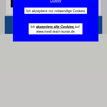
LEARN
Ich akzeptiere nur notwendige Cookies
Zurück
Vertrag
Ich
akzeptiere alle Cookies
auf:
widerrufen
www.medi-learn-kurse.de