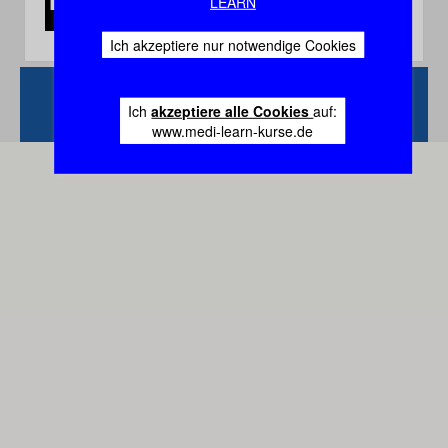
LEARN
Ich akzeptiere nur notwendige Cookies
Zurück
Vertrag
Ich
akzeptiere alle Cookies
auf:
widerrufen
www.medi-learn-kurse.de