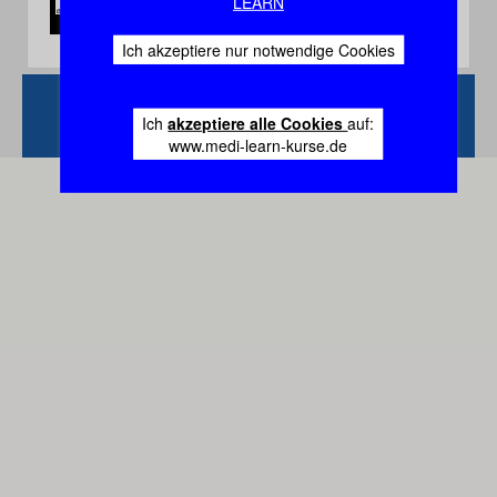
LEARN
Ich akzeptiere nur notwendige Cookies
Zurück
Vertrag
Ich
akzeptiere alle Cookies
auf:
widerrufen
www.medi-learn-kurse.de