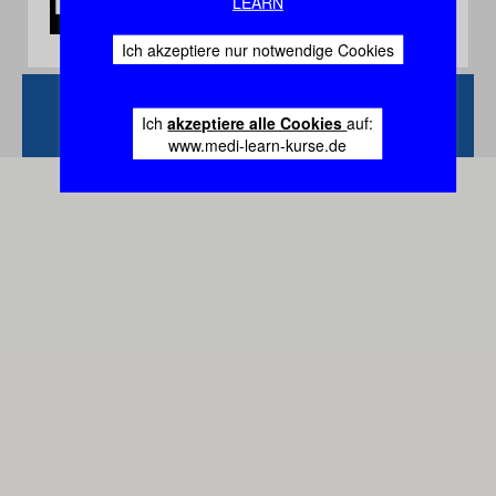
LEARN
Ich akzeptiere nur notwendige Cookies
Zurück
Vertrag
Ich
akzeptiere alle Cookies
auf:
widerrufen
www.medi-learn-kurse.de