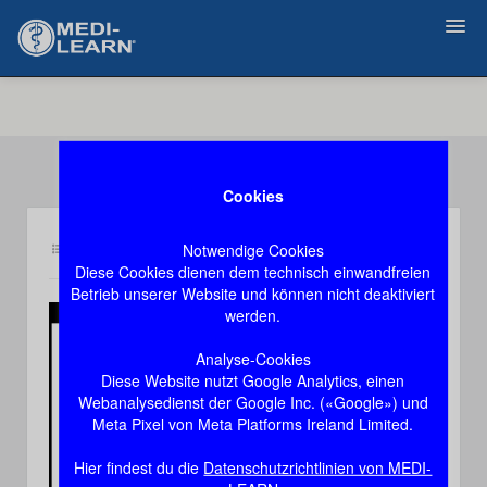
Zurück
Cookies
Notwendige Cookies
Inhalt ps1
Demozugang, das Video stoppt nach 60 Sekunden
Diese Cookies dienen dem technisch einwandfreien
Betrieb unserer Website und können nicht deaktiviert
werden.
Play
Analyse-Cookies
Diese Website nutzt Google Analytics, einen
Video
Webanalysedienst der Google Inc. («Google») und
Meta Pixel von Meta Platforms Ireland Limited.
Hier findest du die
Datenschutzrichtlinien von MEDI-