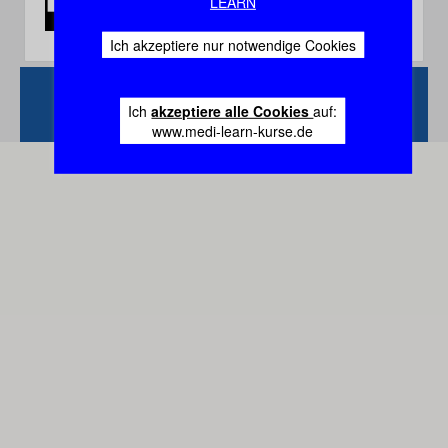
LEARN
Ich akzeptiere nur notwendige Cookies
Zurück
Vertrag
Ich
akzeptiere alle Cookies
auf:
widerrufen
www.medi-learn-kurse.de