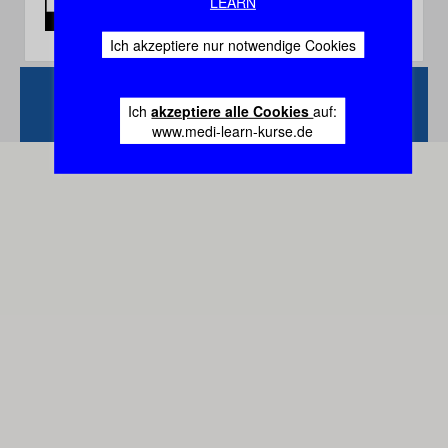
LEARN
Ich akzeptiere nur notwendige Cookies
Zurück
Vertrag
Ich
akzeptiere alle Cookies
auf:
widerrufen
www.medi-learn-kurse.de