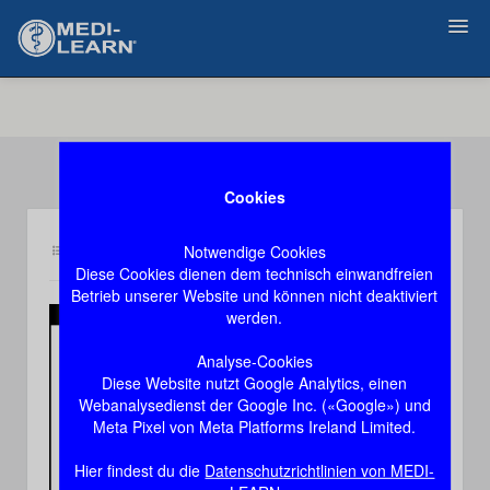
Zurück
Cookies
Notwendige Cookies
Inhalt py2
Demozugang, das Video stoppt nach 60 Sekunden
Diese Cookies dienen dem technisch einwandfreien
Betrieb unserer Website und können nicht deaktiviert
werden.
Play
Analyse-Cookies
Diese Website nutzt Google Analytics, einen
Video
Webanalysedienst der Google Inc. («Google») und
Meta Pixel von Meta Platforms Ireland Limited.
Hier findest du die
Datenschutzrichtlinien von MEDI-