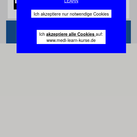
LEARN
Ich akzeptiere nur notwendige Cookies
Zurück
Vertrag
Ich
akzeptiere alle Cookies
auf:
widerrufen
www.medi-learn-kurse.de