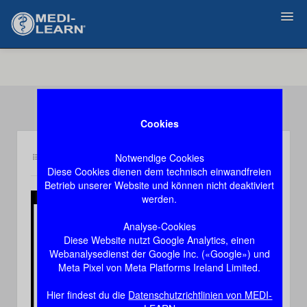
Zurück
Cookies
Notwendige Cookies
Inhalt an1
Demozugang, das Video stoppt nach 60 Sekunden
Diese Cookies dienen dem technisch einwandfreien
Betrieb unserer Website und können nicht deaktiviert
werden.
Play
Analyse-Cookies
Diese Website nutzt Google Analytics, einen
Video
Webanalysedienst der Google Inc. («Google») und
Meta Pixel von Meta Platforms Ireland Limited.
Hier findest du die
Datenschutzrichtlinien von MEDI-