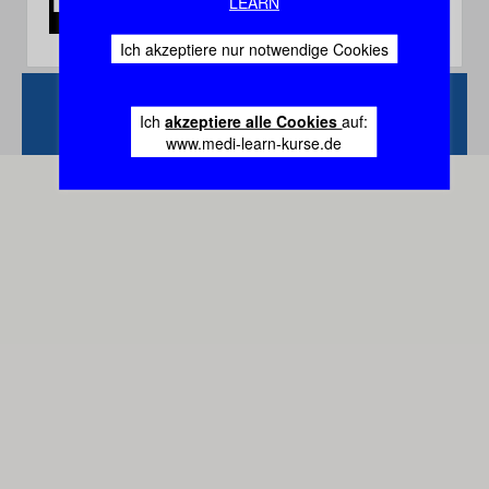
LEARN
Ich akzeptiere nur notwendige Cookies
Zurück
Vertrag
Ich
akzeptiere alle Cookies
auf:
widerrufen
www.medi-learn-kurse.de