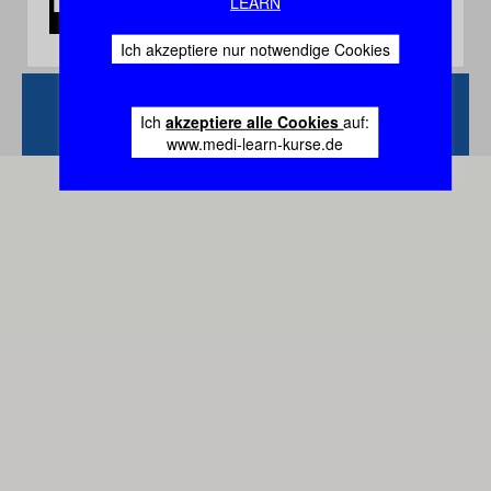
LEARN
Ich akzeptiere nur notwendige Cookies
Zurück
Vertrag
Ich
akzeptiere alle Cookies
auf:
widerrufen
www.medi-learn-kurse.de