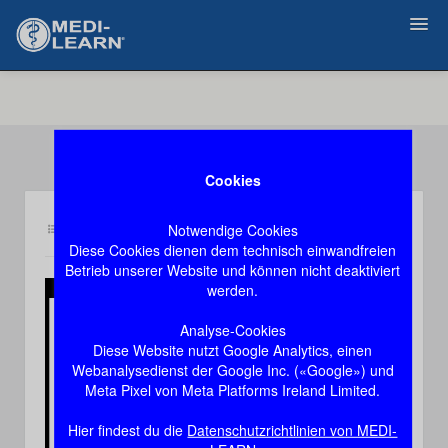
Zurück
Cookies
Notwendige Cookies
Inhalt an1
Demozugang, das Video stoppt nach 60 Sekunden
Diese Cookies dienen dem technisch einwandfreien
Betrieb unserer Website und können nicht deaktiviert
werden.
Play
Analyse-Cookies
Diese Website nutzt Google Analytics, einen
Video
Webanalysedienst der Google Inc. («Google») und
Meta Pixel von Meta Platforms Ireland Limited.
Hier findest du die
Datenschutzrichtlinien von MEDI-