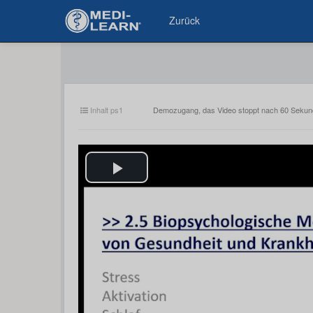
Zurück
Inhalt ps1
Demozugang, das Video stoppt nach 60 Seku
Play
Video