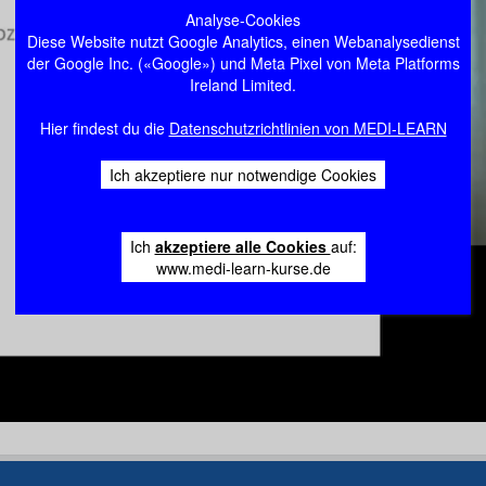
Analyse-Cookies
Diese Website nutzt Google Analytics, einen Webanalysedienst
der Google Inc. («Google») und Meta Pixel von Meta Platforms
Ireland Limited.
Hier findest du die
Datenschutzrichtlinien von MEDI-LEARN
Ich akzeptiere nur notwendige Cookies
Ich
akzeptiere alle Cookies
auf:
www.medi-learn-kurse.de