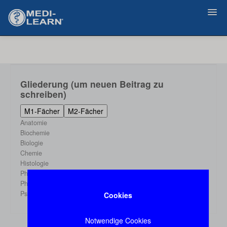
Zurück
Gliederung (um neuen Beitrag zu
schreiben)
M1-Fächer
M2-Fächer
Anatomie
Biochemie
Biologie
Chemie
Histologie
Physik
Physiologie
Psychologie
Cookies
Notwendige Cookies