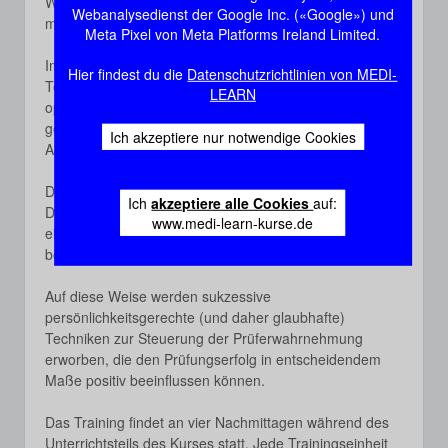
Wissen und ihre Eignung für den Prüfer ERFAHRBAR zu
Webanalysedienst der Google Inc. («Google») und
Suche
machen.
Meta Pixel von Meta Platforms Ireland Limited.
Im Rahmen des Trainings erwerben die
Login
Hier findest du die
Datenschutzrichtlinien von MEDI-
Teilnehmer:innen eine Verhaltenssicherheit, die eine
LEARN
optimale Selbstdarstellung in der Prüfung durch den
Jobs
gezielten Einsatz verbaler und non-verbaler
Ich akzeptiere nur notwendige Cookies
Ausdrucksformen erlaubt.
Die vorherrschende Arbeitsweise besteht in der
Ich
akzeptiere alle Cookies
auf:
Durchführung und Reflexion von Rollenspielen, die
www.medi-learn-kurse.de
eigenes Verhalten in der kritischen Fremdwahrnehmung
bewusst machen sollen.
Auf diese Weise werden sukzessive
persönlichkeitsgerechte (und daher glaubhafte)
Techniken zur Steuerung der Prüferwahrnehmung
erworben, die den Prüfungserfolg in entscheidendem
Maße positiv beeinflussen können.
Das Training findet an vier Nachmittagen während des
Unterrichtsteils des Kurses statt. Jede Trainingseinheit