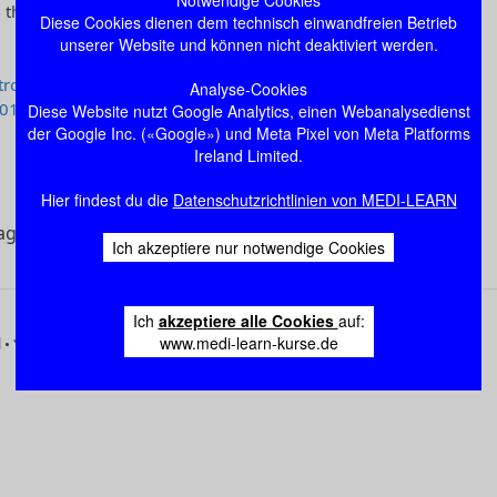
Diese Cookies dienen dem technisch einwandfreien Betrieb
unserer Website und können nicht deaktiviert werden.
Analyse-Cookies
Diese Website nutzt Google Analytics, einen Webanalysedienst
der Google Inc. («Google») und Meta Pixel von Meta Platforms
Ireland Limited.
Hier findest du die
Datenschutzrichtlinien von MEDI-LEARN
Ich akzeptiere nur notwendige Cookies
Ich
akzeptiere alle Cookies
auf:
www.medi-learn-kurse.de