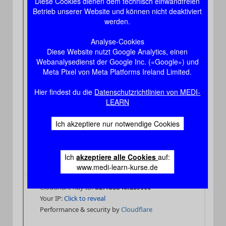
Diese Cookies dienen dem technisch einwandfreien
Betrieb unserer Website und können nicht deaktiviert
werden.
Analyse-Cookies
Diese Website nutzt Google Analytics, einen
Webanalysedienst der Google Inc. («Google») und
Meta Pixel von Meta Platforms Ireland Limited.
Hier findest du die
Datenschutzrichtlinien von MEDI-
LEARN
Ich akzeptiere nur notwendige Cookies
Ich
akzeptiere alle Cookies
auf:
www.medi-learn-kurse.de