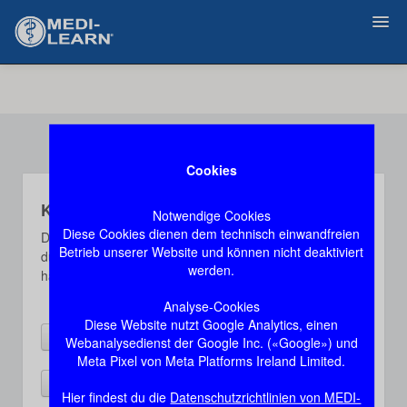
Home
M1
Cookies
M2
Kein LOGIN oder Account
Notwendige Cookies
M3
Diese Cookies dienen dem technisch einwandfreien
Die von dir angeforderte Seite wird nicht geladen, weil
Betrieb unserer Website und können nicht deaktiviert
du nicht eingeloggt bist oder leider noch keinen Account
werden.
hast.
Zahn
Analyse-Cookies
Diese Website nutzt Google Analytics, einen
Referenzen
Zum Login
Webanalysedienst der Google Inc. («Google») und
Meta Pixel von Meta Platforms Ireland Limited.
Support
Buchung
Hier findest du die
Datenschutzrichtlinien von MEDI-